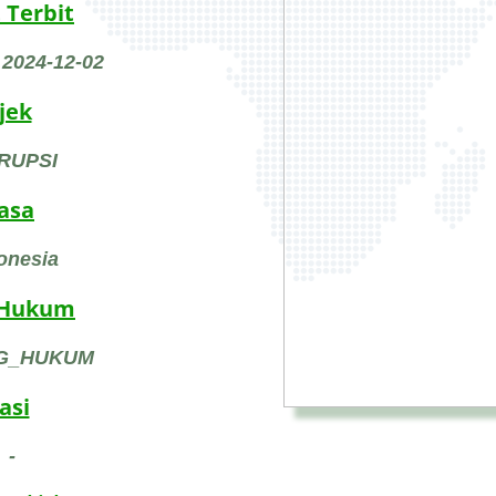
 Terbit
 2024-12-02
jek
RUPSI
asa
onesia
 Hukum
G_HUKUM
asi
-