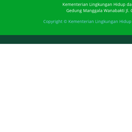
Kementerian Lingkungan Hidup da
Gedung Manggala Wanabakti Jl. G
Copyright © Kementerian Lingkungan Hidup 