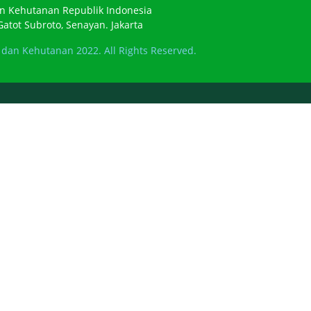
n Kehutanan Republik Indonesia
atot Subroto, Senayan. Jakarta
dan Kehutanan 2022. All Rights Reserved.