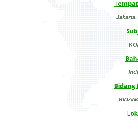
Tempat
Jakarta,
Sub
KO
Bah
Ind
Bidang
BIDAN
Lok