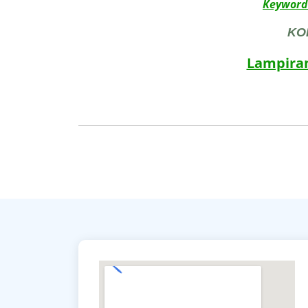
Keyword
KO
Lampiran