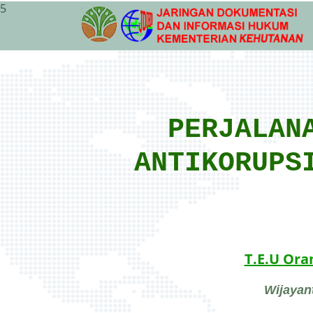
5
PERJALAN
ANTIKORUPS
T.E.U Or
Wijayant