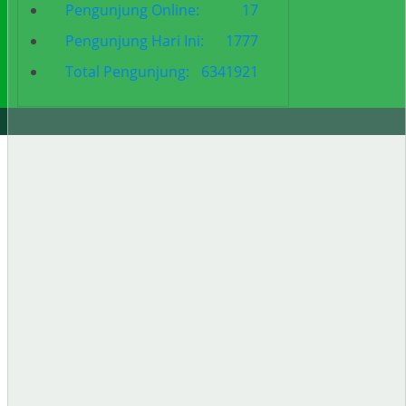
Pengunjung Online:
17
Pengunjung Hari Ini:
1777
Total Pengunjung:
6341921