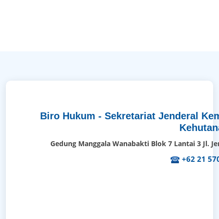
Biro Hukum - Sekretariat Jenderal K
Kehutan
Gedung Manggala Wanabakti Blok 7 Lantai 3 Jl. Je
+62 21 57