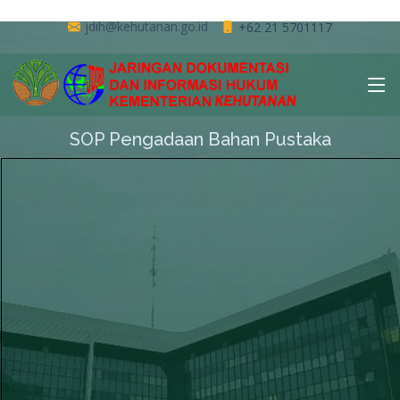
jdih@kehutanan.go.id
+62 21 5701117
SOP Pengadaan Bahan Pustaka