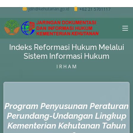
jdih@kehutanan.go.id
+62 21 5701117
Indeks Reformasi Hukum Melalui
Sistem Informasi Hukum
I R H A M
Program Penyusunan Peraturan
Perundang-Undangan Lingkup
Kementerian Kehutanan Tahun