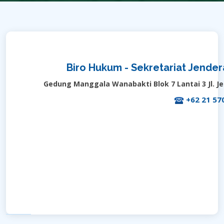
Biro Hukum - Sekretariat Jende
Gedung Manggala Wanabakti Blok 7 Lantai 3 Jl. J
+62 21 57