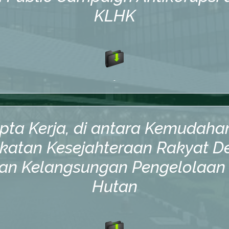
KLHK
-
ta Kerja, di antara Kemudaha
katan Kesejahteraan Rakyat D
dan Kelangsungan Pengelolaan
Hutan