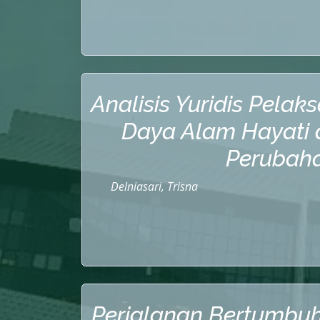
Analisis Yuridis Pela
Daya Alam Hayati 
Perubah
Delniasari, Trisna
Perjalanan Bertumbuh 