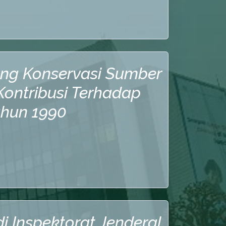
dang Konservasi Sumber
ontribusi Terhadap
hun 1990
i Inspektorat Jenderal