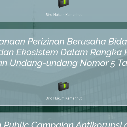
Biro Hukum Kemenhut
ksanaan Perizinan Berusaha Bi
dan Ekosistem Dalam Rangka K
an Undang-undang Nomor 5 Ta
Biro Hukum Kemenhut
Public Campaign Antikorupsi d