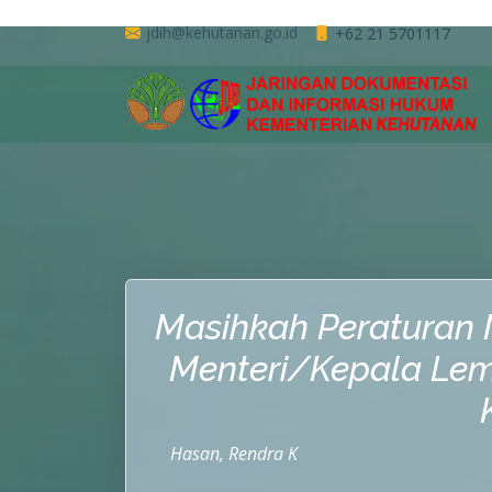
jdih@kehutanan.go.id
+62 21 5701117
Masihkah Peraturan 
Menteri/Kepala Le
Hasan, Rendra K