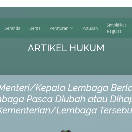
Simplifikasi
Beranda
Berita
Peraturan
Putusan
Regulasi
ARTIKEL HUKUM
Menteri/Kepala Lembaga Berla
mbaga Pasca Diubah atau Diha
Kementerian/Lembaga Tersebu