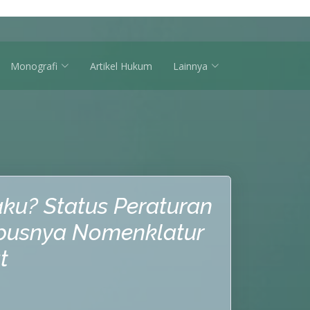
Monografi
Artikel Hukum
Lainnya
ku? Status Peraturan
pusnya Nomenklatur
t