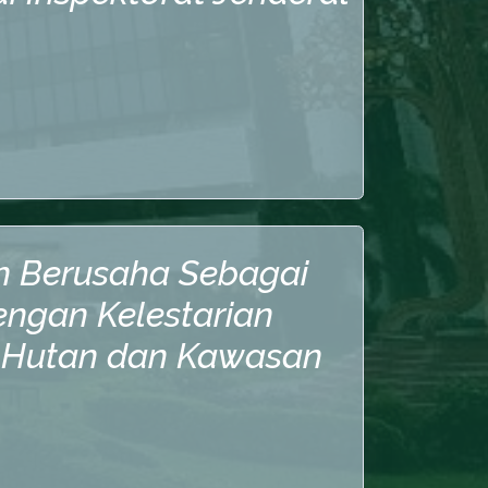
n Berusaha Sebagai
engan Kelestarian
 Hutan dan Kawasan