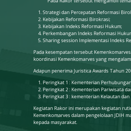
Pada Rakor tersebut mengambil tema “Inde
Strategi dan Percepatan Reformasi Biro
Kebijakan Reformasi Birokrasi;
Kebijakan Indeks Reformasi Hukum;
Perkembangan Indeks Reformasi Hukum 
Sharing session Implementasi Indeks R
Pada kesempatan tersebut Kemenkomarves m
koordinasi Kemenkomarves yang mengalami 
Adapun penerima Juristica Awards Tahun 2023
Peringkat 1 : Kementerian Perhubunga
Peringkat 2 : Kementerian Pariwisata d
Peringkat 3 : kementerian Kelautan dan
Kegiatan Rakor ini merupakan kegiatan ruti
Kemenkomarves dalam pengelolaan JDIH mas
kepada masyarakat.