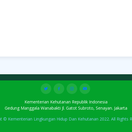
Kementerian Kehutanan Republik Indonesia
Gedung Manggala Wanabakti Jl. Gatot Subroto, Senayan. Jakarta
ht © Kementerian Lingkungan Hidup Dan Kehutanan 2022. All Rights R