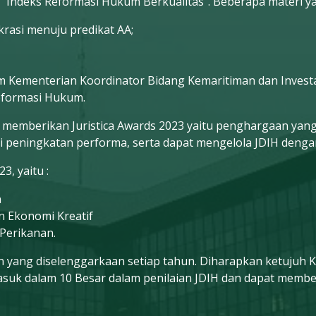
ks Reformasi Hukum Berkualitas”. Beberapa materi yang
krasi menuju predikat AA;
Kementerian Koordinator Bidang Kemaritiman dan Investa
eformasi Hukum.
emberikan Juristica Awards 2023 yaitu penghargaan yang
peningkatan performa, serta dapat mengelola JDIH dengan
, yaitu :
n
an Ekonomi Kreatif
 Perikanan.
n yang diselenggarkaan setiap tahun. Diharapkan ketujuh 
uk dalam 10 Besar dalam penilaian JDIH dan dapat membe